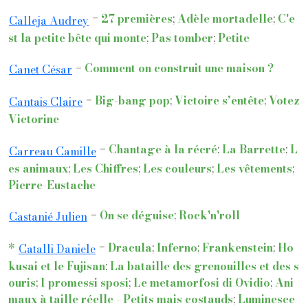
=
27 premières
;
Adèle mortadelle
;
C'e
Calleja Audrey
st la petite bête qui monte
;
Pas tomber
;
Petite
=
Comment on construit une maison ?
Canet César
=
Big-bang pop
;
Victoire s’entête
;
Votez
Cantais Claire
Victorine
=
Chantage à la récré
;
La Barrette
;
L
Carreau Camille
es animaux
;
Les Chiffres
;
Les couleurs
;
Les vêtements
;
Pierre-Eustache
=
On se déguise
;
Rock'n'roll
Castanié Julien
*
=
Dracula
;
Inferno
;
Frankenstein
;
Ho
Catalli Daniele
kusai et le Fujisan
;
La bataille des grenouilles et des s
ouris
;
I promessi sposi
;
Le metamorfosi di Ovidio
;
Ani
maux à taille réelle - Petits mais costauds
;
Luminesce