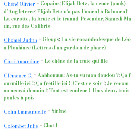
=
Copains
;
Elijah Betz, la renne (punk)
Chéné Olivier
d’Angleterre
;
Elijah Betz n'a pas l'moral à Balmoral
;
La carotte, la brute et le truand
;
Pescador
;
Samedi Ma
tin, rue des Colibris
=
Gloups
;
La vie rocambolesque de Léo
Chomel Judith
n Plouhinec (Lettres d’un gardien de phare)
=
Le chêne de la truie qui file
Ciosi Amandine
=
Aahhouuuu
;
As-tu vu mon doudou ?
;
Ça f
Clémence G.
ourmille ici !
;
Ça frétille ici !
;
C’est ce soir !
;
Je recom
mencerai demain !
;
Tout est couleur !
;
Une, deux, trois
poules à pois
=
Sirène
Colin Emmanuelle
=
Chut !
Colombet Julie