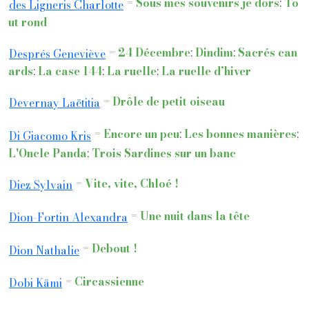
=
Sous mes souvenirs je dors
;
To
des Ligneris Charlotte
ut rond
=
24 Décembre
;
Dindim
;
Sacrés can
Després Geneviève
ards
;
La case 144
;
La ruelle
;
La ruelle d’hiver
=
Drôle de petit oiseau
Devernay Laëtitia
=
Encore un peu
;
Les bonnes manières
;
Di Giacomo Kris
L'Oncle Panda
;
Trois Sardines sur un banc
=
Vite, vite, Chloé !
Diez Sylvain
=
Une nuit dans la tête
Dion-Fortin Alexandra
=
Debout !
Dion Nathalie
=
Circassienne
Dobi Kämi