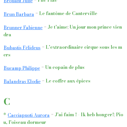
=
Flic Flac
Brouant Julie
=
Le fantôme de Canterville
Brun Barbara
=
Je t'aime
;
Un jour mon prince vien
Brunner Fabienne
dra
=
L’extraordinaire cirque sous les m
Bubastis Félideus
ers
=
Un copain de plus
Bucamp Philippe
=
Le coffre aux épices
Balandras Elodie
C
*
=
J'ai faim ! - Ik heb honger!
;
Pio
Cacciapuoti Aurora
u, l'oiseau dormeur