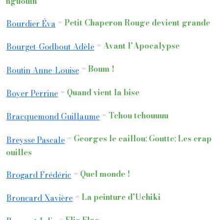
nguouin
=
Petit Chaperon Rouge devient grande
Bourdier Éva
=
Avant l’Apocalypse
Bourget-Godbout Adèle
=
Boum !
Boutin Anne-Louise
=
Quand vient la bise
Boyer Perrine
=
Tchou tchouuuu
Bracquemond Guillaume
=
Georges le caillou
;
Goutte
;
Les crap
Breysse Pascale
ouilles
=
Quel monde !
Brogard Frédéric
=
La peinture d’Uchiki
Broncard Xavière