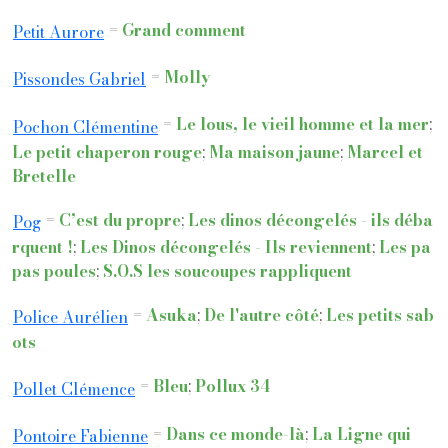
=
Grand comment
Petit Aurore
=
Molly
Pissondes Gabriel
=
Le lous, le vieil homme et la mer
;
Pochon Clémentine
Le petit chaperon rouge
;
Ma maison jaune
;
Marcel et
Bretelle
=
C’est du propre
;
Les dinos décongelés - ils déba
Pog
rquent !
;
Les Dinos décongelés - Ils reviennent
;
Les pa
pas poules
;
S.O.S les soucoupes rappliquent
=
Asuka
;
De l'autre côté
;
Les petits sab
Police Aurélien
ots
=
Bleu
;
Pollux 34
Pollet Clémence
=
Dans ce monde-là
;
La Ligne qui
Pontoire Fabienne