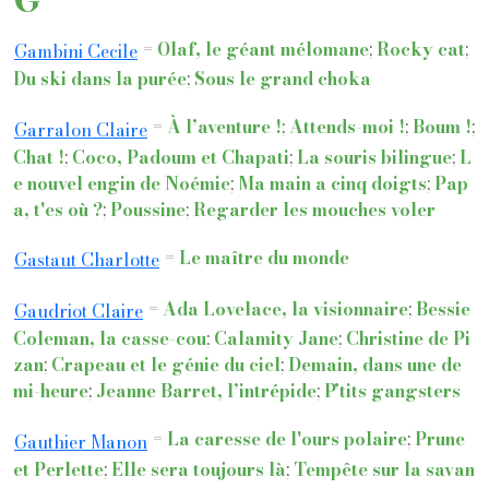
=
Olaf, le géant mélomane
;
Rocky cat
;
Gambini Cecile
Du ski dans la purée
;
Sous le grand choka
=
À l’aventure !
;
Attends-moi !
;
Boum !
;
Garralon Claire
Chat !
;
Coco, Padoum et Chapati
;
La souris bilingue
;
L
e nouvel engin de Noémie
;
Ma main a cinq doigts
;
Pap
a, t'es où ?
;
Poussine
;
Regarder les mouches voler
=
Le maître du monde
Gastaut Charlotte
=
Ada Lovelace, la visionnaire
;
Bessie
Gaudriot Claire
Coleman, la casse-cou
;
Calamity Jane
;
Christine de Pi
zan
;
Crapeau et le génie du ciel
;
Demain, dans une de
mi-heure
;
Jeanne Barret, l’intrépide
;
P’tits gangsters
=
La caresse de l'ours polaire
;
Prune
Gauthier Manon
et Perlette
;
Elle sera toujours là
;
Tempête sur la savan