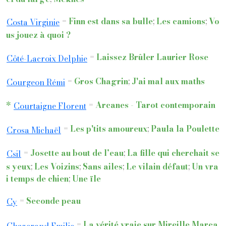
=
Finn est dans sa bulle
;
Les camions
;
Vo
Costa Virginie
us jouez à quoi ?
=
Laissez Brûler Laurier Rose
Côté-Lacroix Delphie
=
Gros Chagrin
;
J'ai mal aux maths
Courgeon Rémi
*
=
Arcanes - Tarot contemporain
Courtaigne Florent
=
Les p'tits amoureux
;
Paula la Poulette
Crosa Michaël
=
Josette au bout de l’eau
;
La fille qui cherchait se
Csil
s yeux
;
Les Voizins
;
Sans ailes
;
Le vilain défaut
;
Un vra
i temps de chien
;
Une ïle
=
Seconde peau
Cy
=
La vérité vraie sur Mireille Marca
Chazerand Emilie