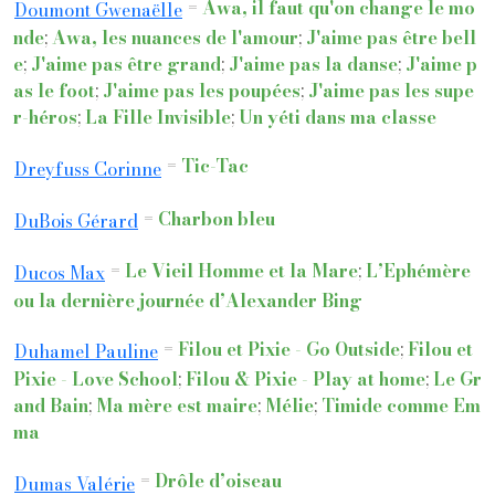
=
Awa, il faut qu'on change le mo
Doumont Gwenaëlle
nde
;
Awa, les nuances de l'amour
;
J'aime pas être bell
e
;
J'aime pas être grand
;
J'aime pas la danse
;
J'aime p
as le foot
;
J'aime pas les poupées
;
J'aime pas les supe
r-héros
;
La Fille Invisible
;
Un yéti dans ma classe
=
Tic-Tac
Dreyfuss Corinne
=
Charbon bleu
DuBois Gérard
=
Le Vieil Homme et la Mare
;
L’Ephémère
Ducos Max
ou la dernière journée d’Alexander Bing
=
Filou et Pixie - Go Outside
;
Filou et
Duhamel Pauline
Pixie - Love School
;
Filou & Pixie - Play at home
;
Le Gr
and Bain
;
Ma mère est maire
;
Mélie
;
Timide comme Em
ma
=
Drôle d’oiseau
Dumas Valérie