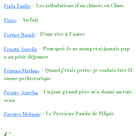
=
Les tribulations d’un chinois en Chine
Fiala Émilie
=
Au fait
Finzo
=
D’une rive à l’autre
Fortier Natali
=
Pourquoi Je ne mangerai jamais pap
Frantz Aurélie
a au pétit-déjeuner
=
Quand j’étais petite, je voulais être H
Friman Mathias
omme préhistorique
=
Un jour grand-père m'a donné un ruis
Fronty Aurélia
seau
=
Le Précieux Panda de Pilipie
Fuentes Mélanie
G