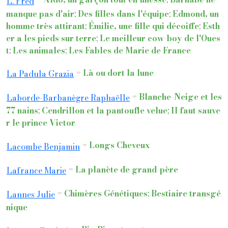
L. Fred
manque pas d'air
;
Des filles dans l'équipe
;
Edmond, un
homme très attirant
;
Émilie, une fille qui décoiffe
;
Esth
er a les pieds sur terre
;
Le meilleur cow-boy de l'Oues
t
;
Les animales
;
Les Fables de Marie de France
=
Là ou dort la lune
La Padula Grazia
=
Blanche-Neige et les
Laborde-Barbanègre Raphaëlle
77 nains
;
Cendrillon et la pantoufle velue
;
Il faut sauve
r le prince Victor
=
Longs Cheveux
Lacombe Benjamin
=
La planète de grand-père
Lafrance Marie
=
Chimères Génétiques
;
Bestiaire transgé
Lannes Julie
nique