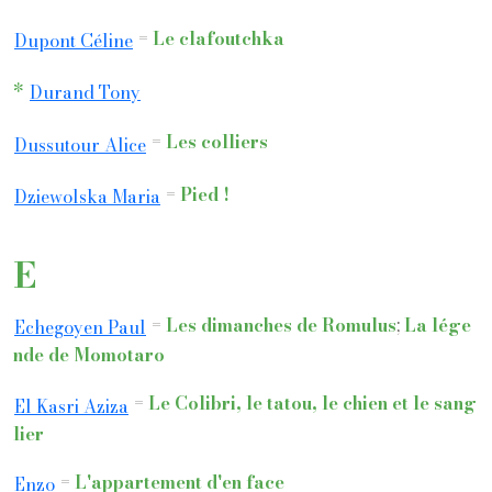
=
Le clafoutchka
Dupont Céline
*
Durand Tony
=
Les colliers
Dussutour Alice
=
Pied !
Dziewolska Maria
E
=
Les dimanches de Romulus
;
La lége
Echegoyen Paul
nde de Momotaro
=
Le Colibri, le tatou, le chien et le sang
El Kasri Aziza
lier
=
L'appartement d'en face
Enzo