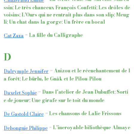
ssin
;
Le très chanceux François Confetti
;
Les drôles de
voisins
;
L'Ours qui ne rentrait plus dans son slip
;
Meug
li
;
Un chat dans la gorge
;
Un frère en bocal
=
La fille du Calligraphe
Cat Zaza
D
=
Anizou et le réenchantement de l
Dalrymple Jennifer
a forêt
;
Le bürlu, le Gnâk et le Pilou-Pilou
=
Dans l’atelier de Jean Dubuffet
;
Sorti
Daxelet Sophie
e de joueur
;
Une girafe sur le toit du monde
=
Les chansons de Lalie Frissons
De Gastold Claire
=
L’incroyable biliothèque Almaye
Debongnie Philippe