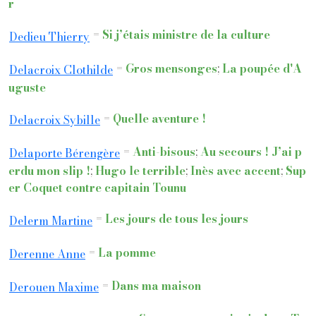
r
=
Si j’étais ministre de la culture
Dedieu Thierry
=
Gros mensonges
;
La poupée d'A
Delacroix Clothilde
uguste
=
Quelle aventure !
Delacroix Sybille
=
Anti-bisous
;
Au secours ! J’ai p
Delaporte Bérengère
erdu mon slip !
;
Hugo le terrible
;
Inès avec accent
;
Sup
er Coquet contre capitain Tounu
=
Les jours de tous les jours
Delerm Martine
=
La pomme
Derenne Anne
=
Dans ma maison
Derouen Maxime