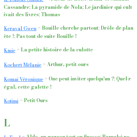
Cassandre
;
La pyramide de Nola
;
Le jardinier qui cult
ivait des livres
;
Thomas
=
Bouille cherche partout
;
Drôle de plan
Keraval Gwen
ète !
;
Pas tout de suite Bouille !
=
La petite histoire de la culotte
Kmie
=
Arthur, petit ours
Kochert Mélanie
=
One peut inviter quelqu'un ?
;
Quel r
Komai Véronique
égal, cette galette !
=
Petit Ours
Kotimi
L
=
Aldo, un garçon tout en finesse
;
Barnabé ne