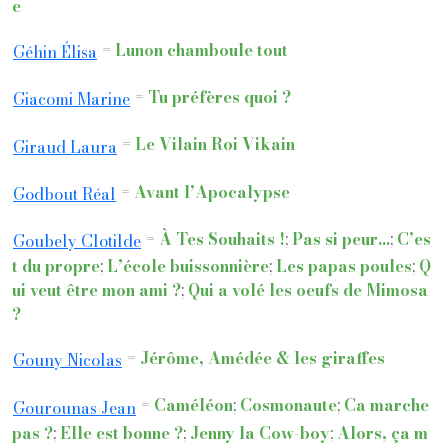
e
=
Lunon chamboule tout
Géhin Élisa
=
Tu préfères quoi ?
Giacomi Marine
=
Le Vilain Roi Vikain
Giraud Laura
=
Avant l’Apocalypse
Godbout Réal
=
À Tes Souhaits !
;
Pas si peur...
;
C’es
Goubely Clotilde
t du propre
;
L’école buissonnière
;
Les papas poules
;
Q
ui veut être mon ami ?
;
Qui a volé les oeufs de Mimosa
?
=
Jérôme, Amédée & les giraffes
Gouny Nicolas
=
Caméléon
;
Cosmonaute
;
Ca marche
Gourounas Jean
pas ?
;
Elle est bonne ?
;
Jenny la Cow-boy
;
Alors, ça m