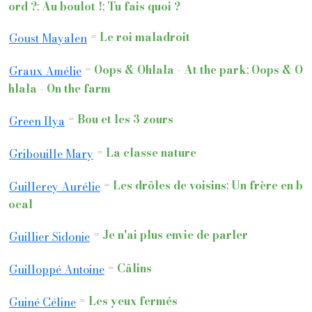
ord ?
;
Au boulot !
;
Tu fais quoi ?
=
Le roi maladroit
Goust Mayalen
=
Oops & Ohlala - At the park
;
Oops & O
Graux Amélie
hlala - On the farm
=
Bou et les 3 zours
Green Ilya
=
La classe nature
Gribouille Mary
=
Les drôles de voisins
;
Un frère en b
Guillerey Aurélie
ocal
=
Je n'ai plus envie de parler
Guillier Sidonie
=
Câlins
Guilloppé Antoine
=
Les yeux fermés
Guiné Céline