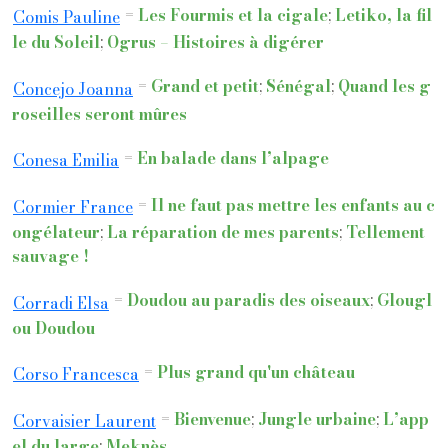
=
Les Fourmis et la cigale
;
Letiko, la fil
Comis Pauline
le du Soleil
;
Ogrus – Histoires à digérer
=
Grand et petit
;
Sénégal
;
Quand les g
Concejo Joanna
roseilles seront mûres
=
En balade dans l’alpage
Conesa Emilia
=
Il ne faut pas mettre les enfants au c
Cormier France
ongélateur
;
La réparation de mes parents
;
Tellement
sauvage !
=
Doudou au paradis des oiseaux
;
Glougl
Corradi Elsa
ou Doudou
=
Plus grand qu'un château
Corso Francesca
=
Bienvenue
;
Jungle urbaine
;
L’app
Corvaisier Laurent
el du large
;
Meknès