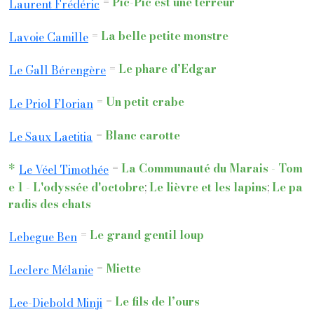
=
Pic-Pic est une terreur
Laurent Frédéric
=
La belle petite monstre
Lavoie Camille
=
Le phare d’Edgar
Le Gall Bérengère
=
Un petit crabe
Le Priol Florian
=
Blanc carotte
Le Saux Laetitia
*
=
La Communauté du Marais - Tom
Le Véel Timothée
e 1 - L'odyssée d'octobre
;
Le lièvre et les lapins
;
Le pa
radis des chats
=
Le grand gentil loup
Lebegue Ben
=
Miette
Leclerc Mélanie
=
Le fils de l’ours
Lee-Diebold Minji