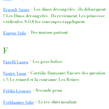
=
Les dinos décongelés - ils débarquent
Ernoult Agnès
!
;
Les Dinos décongelés - Ils reviennent
;
Les princesse
s ridicules
;
S.O.S les soucoupes rappliquent
=
Des matous partout
Eugène Julie
F
=
Les gros bobos
Fanelli Laura
=
Corrida
;
Danxomè
;
Encore des question
Fastier Yann
s ?
;
Le renard et la couronne
;
Les Reines
=
Seconde peau
Feldin Léonore
=
Le tee-shirt moulant
Ferblantier Julie