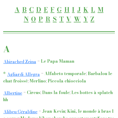
A
B
C
D
E
F
G
H
I
J
K
L
M
N
O
P
R
S
T
V
W
Y
Z
A
=
Le Papa Maman
Abirached Zeina
*
=
Alfabeto temporale
;
Barbalou le
Agliardi Allegra
chat froissé
;
Merlino
;
Piccola chiocciola
=
Circus
;
Dans la foule
;
Les bottes à splatch
Albertine
hh
=
Jean-Kevin
;
Kini, le monde à bras l
Alibeu Géraldine