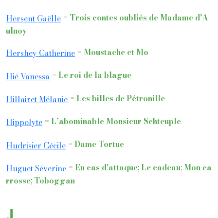
=
Trois contes oubliés de Madame d'A
Hersent Gaëlle
ulnoy
=
Moustache et Mo
Hershey Catherine
=
Le roi de la blague
Hié Vanessa
=
Les billes de Pétronille
Hillairet Mélanie
=
L’abominable Monsieur Schteuple
Hippolyte
=
Dame Tortue
Hudrisier Cécile
=
En cas d'attaque
;
Le cadeau
;
Mon ca
Huguet Séverine
rrosse
;
Toboggan
J