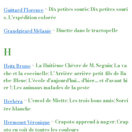
=
Dix petites souris
;
Dix petites souri
Guittard Florence
s. L'expédition colorée
=
Dinette dans le tractopelle
Grandgirard Mélanie
H
=
La Huitième Chèvre de M. Seguin
;
La va
Heitz Bruno
che et la coccinelle
;
L’Arrière-arrière-petit-fils de Ba
rbe-Bleue
;
L'école d'aujourd'hui... d'hier... et d'avant-hi
er !
;
Les animaux malades de la peste
=
L'envol de Miette
;
Les trois bons amis
;
Sorci
Herbéra
ère blanche
=
Crapoto apprend à nager
;
Crap
Hermouet Véronique
oto en voit de toutes les couleurs