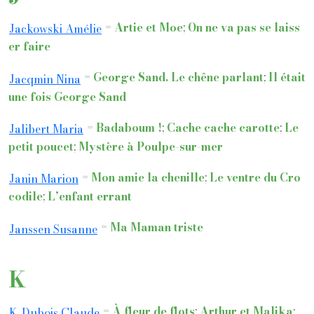
=
Artie et Moe
;
On ne va pas se laiss
Jackowski Amélie
er faire
=
George Sand. Le chêne parlant
;
Il était
Jacqmin Nina
une fois George Sand
=
Badaboum !
;
Cache cache carotte
;
Le
Jalibert Maria
petit poucet
;
Mystère à Poulpe-sur-mer
=
Mon amie la chenille
;
Le ventre du Cro
Janin Marion
codile
;
L’enfant errant
=
Ma Maman triste
Janssen Susanne
K
=
À fleur de flots
;
Arthur et Malika
;
K. Dubois Claude