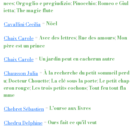
nces
;
Orgoglio e pregiudizio
;
Pinocchio
;
Romeo e Giul
ietta
;
The magic flute
=
Nöel
Cavallini Cecilia
=
Avec des lettres
;
Rue des amours
;
Mon
Chaix Carole
père est un prince
=
Un jardin peut en cacherun autre
Chaix Carole
=
À la recherche du petit sommeil perd
Chausson Julia
u
;
Docteur Chouette
;
La clé sous la porte
;
Le petit chap
eron rouge
;
Les trois petits cochons
;
Tout feu tout fla
mme
=
L'ourse aux livres
Chebret Sébastien
=
Ours fait ce qu'il veut
Chedru Delphine