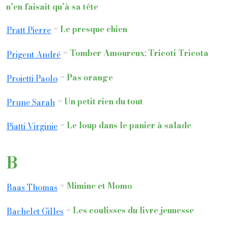
n’en faisait qu’à sa tête
=
Le presque chien
Pratt Pierre
=
Tomber Amoureux
;
Tricoti Tricota
Prigent André
=
Pas orange
Proietti Paolo
=
Un petit rien du tout
Prune Sarah
=
Le loup dans le panier à salade
Piatti Virginie
B
=
Mimine et Momo
Baas Thomas
=
Les coulisses du livre jeunesse
Bachelet Gilles