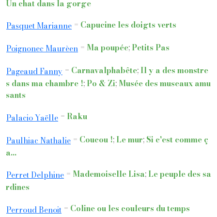
Un chat dans la gorge
=
Capucine les doigts verts
Pasquet Marianne
=
Ma poupée
;
Petits Pas
Poignonec Maurèen
=
Carnavalphabête
;
Il y a des monstre
Pageaud Fanny
s dans ma chambre !
;
Po & Zi
;
Musée des museaux amu
sants
=
Raku
Palacio Yaëlle
=
Coucou !
;
Le mur
;
Si c'est comme ç
Paulhiac Nathalie
a...
=
Mademoiselle Lisa
;
Le peuple des sa
Perret Delphine
rdines
=
Coline ou les couleurs du temps
Perroud Benoit