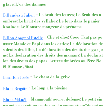
glace
;
L’or des damnés
=
Le bruit des lettres
;
Le Bruit des n
Billaudeau Julien
ombres
;
Le bruit des syllabes
;
Le loup dans le panier
à salade
;
Le Monstre mangeur de prénoms
=
Clic et cloc
;
Coco
;
Faut pas po
Billon-Spagnol Estelle
usser Mamie et Papi dans les orties
;
La déclaration de
s droits des filles
;
La déclaration des droits des garço
ns
;
La déclaration des droits des mamans
;
La déclarat
ion des droits des papas
;
Lettres timbrées au Père No
ël
;
Mousse
;
Sissi
=
Le chant de la grive
Bisaillon Josée
=
Le loup à la piscine
Blanc Brigitte
=
Mammouth: secret défense
;
Le petit sin
Blanc Mikaël
ge qui ne savait pas colorier
;
Le spermatozoïde qui ne