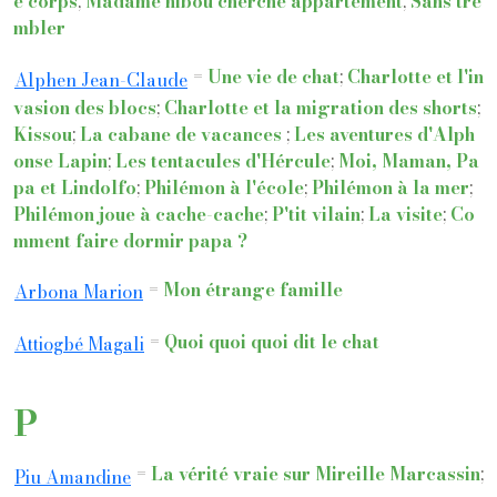
e corps
;
Madame hibou cherche appartement
;
Sans tre
mbler
=
Une vie de chat
;
Charlotte et l'in
Alphen Jean-Claude
vasion des blocs
;
Charlotte et la migration des shorts
;
Kissou
;
La cabane de vacances
;
Les aventures d'Alph
onse Lapin
;
Les tentacules d'Hércule
;
Moi, Maman, Pa
pa et Lindolfo
;
Philémon à l'école
;
Philémon à la mer
;
Philémon joue à cache-cache
;
P'tit vilain
;
La visite
;
Co
mment faire dormir papa ?
=
Mon étrange famille
Arbona Marion
=
Quoi quoi quoi dit le chat
Attiogbé Magali
P
=
La vérité vraie sur Mireille Marcassin
;
Piu Amandine