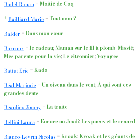
=
Moitié de Coq
Badel Ronan
*
=
Tout mou ?
Bailliard Marie
=
Dans mon cœur
Balder
=
le cadeau
;
Maman sur le fil à plomb
;
Missié
;
Barroux
Mes parents pour la vie
;
Le citronnier
;
Voyages
=
Kado
Battut Eric
=
Un oiseau dans le vent
;
À qui sont ces
Béal Marjorie
grandes dents
=
La truite
Beaulieu Jimmy
=
Encore un Jeudi
;
Les puces et le renard
Bellini Laura
=
Kroak
;
Kroak et les géants de
Bianco-Levrin Nicolas