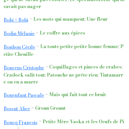
savait pas nager
=
Les mots qui manquent
;
Une fleur
Bobi + Bobi
=
Le coffre aux épices
Bodin Mélanie
=
La toute petite petite bonne femme
;
P
Bonbon Cécile
etite Chenille
=
Coquillages et pinces de crabes
;
Boncens Cristophe
Cradock salit tout
;
Patouche ne prête rien
;
Tintamarr
e on en a marre
=
Mais qui fait tout ce bruit
Bonenfant Pascale
=
Groun Grount
Bossut Alice
=
Petite Mère Vaska et les Oeufs de Pi
Boucq François